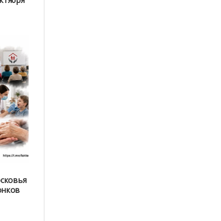
ктября
сковья
вонков