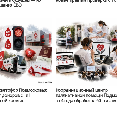
дели в будущем — но
новые правила проверки с 1 о
ршения СВО
светофор Подмосковья:
Координационный центр
доноров с I и II
паллиативной помощи Подмо
ной кровью
за 4 года обработал 60 тыс. з