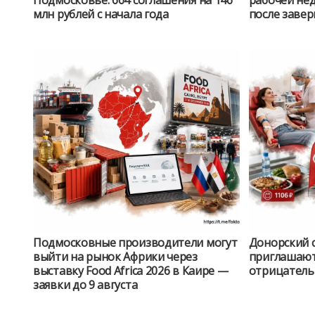
Подмосковье: 664 соглашения на 146
рабочей не
млн рублей с начала года
после заве
Подмосковные производители могут
Донорский 
выйти на рынок Африки через
приглашают 
выставку Food Africa 2026 в Каире —
отрицатель
заявки до 9 августа