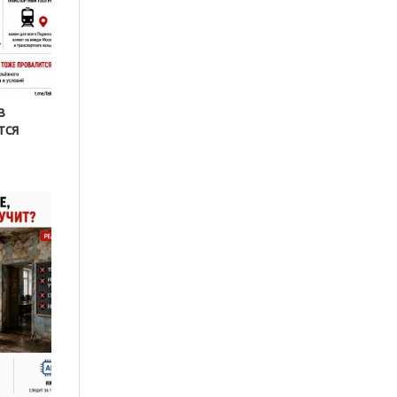
в
тся