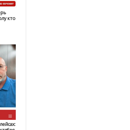
ерь
олу кто
лейсах: