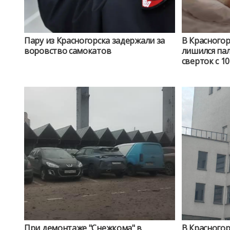
Пару из Красногорска задержали за
В Красногорске 10-летний
воровство самокатов
лишился пал
сверток с 1
При демонтаже "Снежкома" в
В Красногор