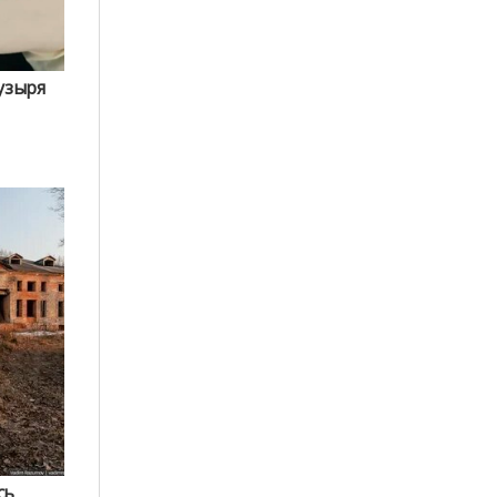
узыря
сь