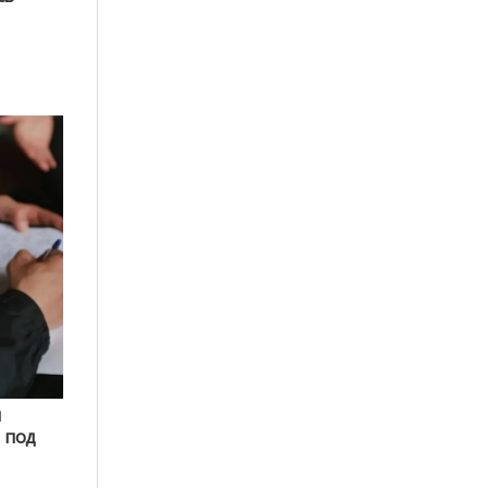
и
 под