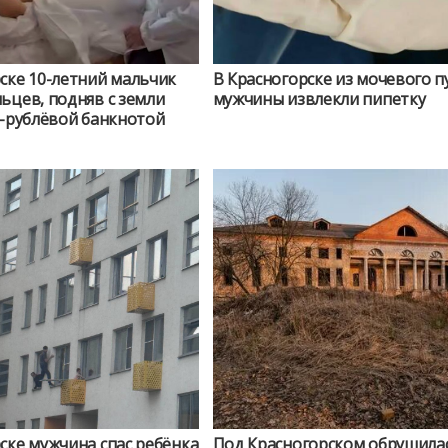
 мальчик
В Красногорске из мочевого п
ьцев, подняв с земли
мужчины извлекли пипетку
0-рублёвой банкнотой
ске мужчина спас ребёнка
Под Красногорском обрушила