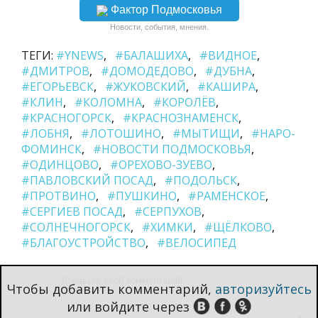
Фактор Подмосковья
Новости, события, мнения.
ТЕГИ:
#YNEWS
#БАЛАШИХА
#ВИДНОЕ
#ДМИТРОВ
#ДОМОДЕДОВО
#ДУБНА
#ЕГОРЬЕВСК
#ЖУКОВСКИЙ
#КАШИРА
#КЛИН
#КОЛОМНА
#КОРОЛЁВ
#КРАСНОГОРСК
#КРАСНОЗНАМЕНСК
#ЛОБНЯ
#ЛОТОШИНО
#МЫТИЩИ
#НАРО-
ФОМИНСК
#НОВОСТИ ПОДМОСКОВЬЯ
#ОДИНЦОВО
#ОРЕХОВО-ЗУЕВО
#ПАВЛОВСКИЙ ПОСАД
#ПОДОЛЬСК
#ПРОТВИНО
#ПУШКИНО
#РАМЕНСКОЕ
#СЕРГИЕВ ПОСАД
#СЕРПУХОВ
#СОЛНЕЧНОГОРСК
#ХИМКИ
#ЩЁЛКОВО
#БЛАГОУСТРОЙСТВО
#ВЕЛОСИПЕД
Чтобы добавить комментарий,
авторизуйтесь
или войдите через