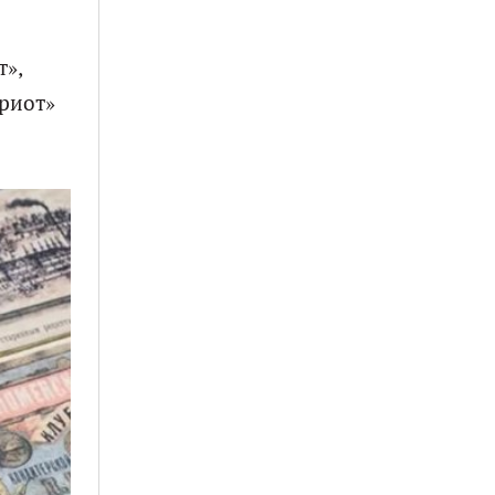
т»,
триот»