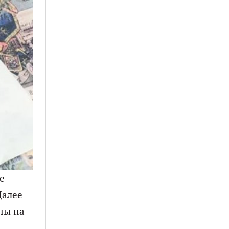
е
Далее
ны на