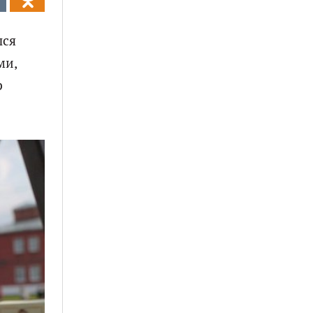
лся
ми,
р