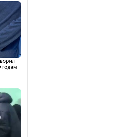
оворил
9 годам