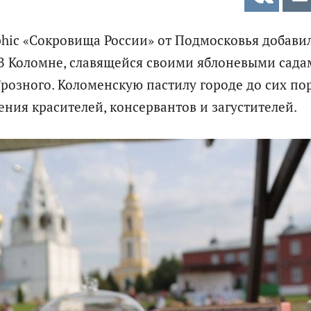
hic «Сокровища России» от Подмосковья добави
 В Коломне, славящейся своими яблоневыми сада
розного. Коломенскую пастилу городе до сих по
ния красителей, консервантов и загустителей.