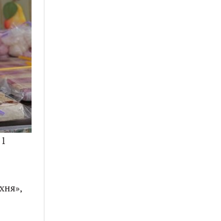
 1
хня»,