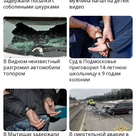
задержали посылки с
мужчина напал на детей:
соболиными шкурками
видео
В Видном неизвестный
Суд в Подмосковье
разгромил автомобили
приговорил 14-летнюю
топором
школьницу к 9 годам
колонии
В Мытищах задержали
В смертельной аварии в