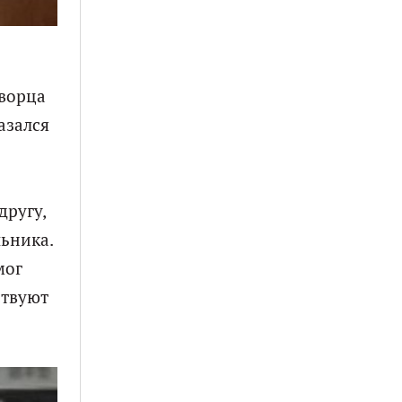
дворца
азался
другу,
ьника.
мог
ствуют