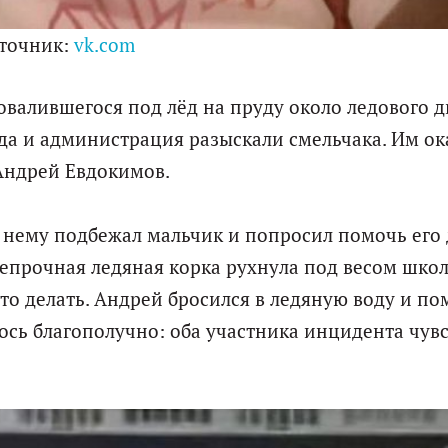
точник:
vk.com
валившегося под лёд на пруду около ледового 
ода и администрация разыскали смельчака. Им ок
Андрей Евдокимов.
к нему подбежал мальчик и попросил помочь его 
епрочная ледяная корка рухнула под весом школ
то делать. Андрей бросился в ледяную воду и по
лось благополучно: оба участника инцидента чув