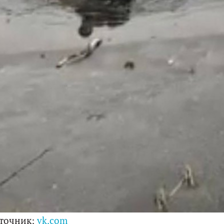
точник:
vk.com