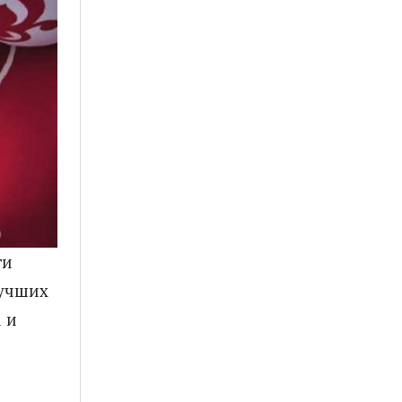
ти
лучших
 и