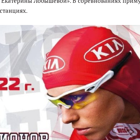
 Екатерины Лобышевой». В соревнованиях прим
истанциях.