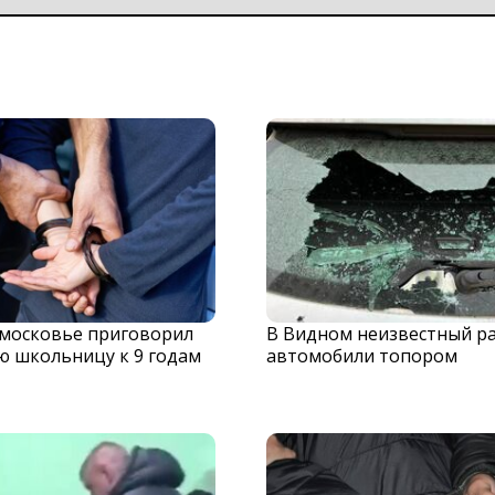
дмосковье приговорил
В Видном неизвестный р
ю школьницу к 9 годам
автомобили топором