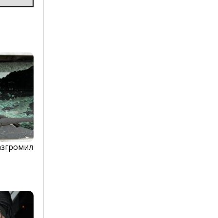
азгромил