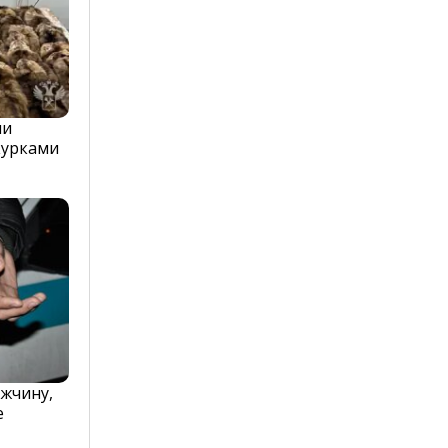
ли
курками
жчину,
е