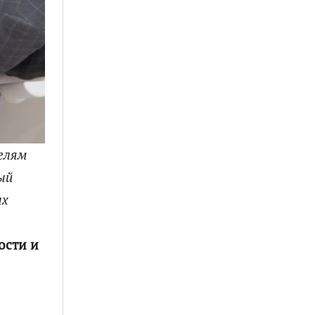
елям
ый
ых
ости и