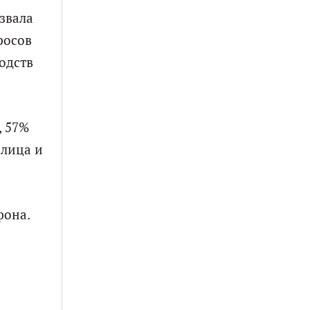
звала
росов
одств
, 57%
 лица и
фона.