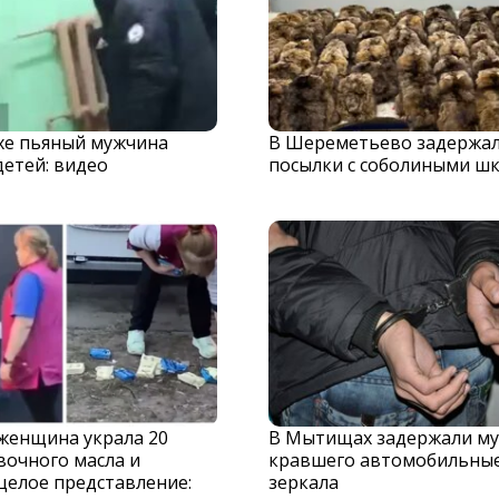
хе пьяный мужчина
В Шереметьево задержа
детей: видео
посылки с соболиными ш
 женщина украла 20
В Мытищах задержали му
вочного масла и
кравшего автомобильны
целое представление:
зеркала