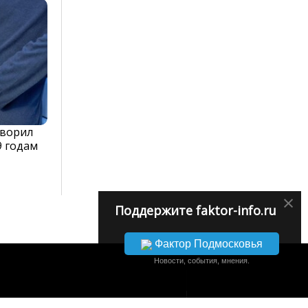
оворил
9 годам
×
Поддержите faktor-info.ru
Фактор Подмосковья
Новости, события, мнения.