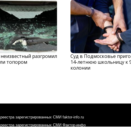
 неизвестный разгромил
Суд в Подмосковье приг
ли топором
14-летнюю школьницу к 
колонии
реестра зарегистрированных СМИ faktor-info.ru
 реестра зарегистрированных СМИ Фактор-инфо