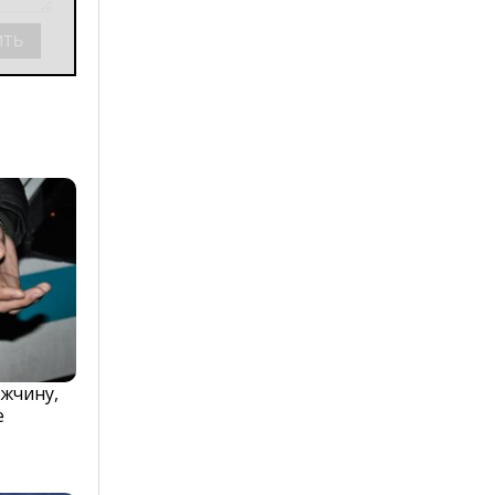
жчину,
е