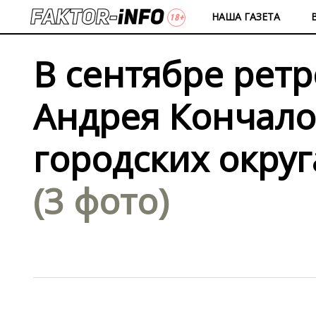
НАША ГАЗЕТА
В сентябре рет
Андрея Кончало
городских окру
(3 фото)