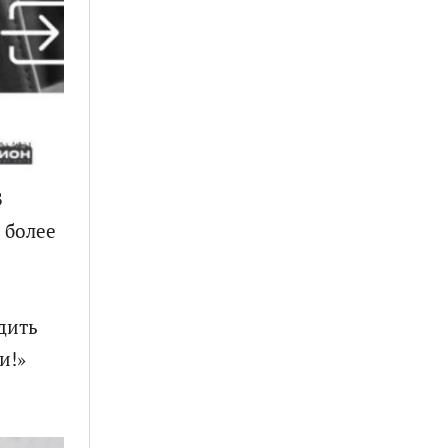
В
 более
дить
и!»