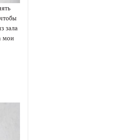
нять
 чтобы
из зала
а мои