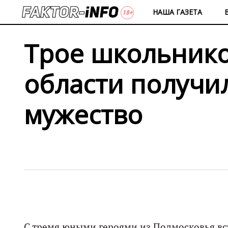
НАША ГАЗЕТА
Трое школьнико
области получи
мужество
С тремя юными героями из Подмосковья вс