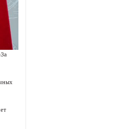
«За
очных
чет