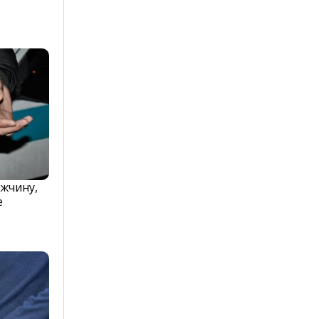
жчину,
е