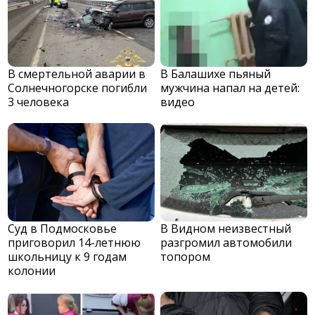
В смертельной аварии в
В Балашихе пьяный
Солнечногорске погибли
мужчина напал на детей:
3 человека
видео
Суд в Подмосковье
В Видном неизвестный
приговорил 14-летнюю
разгромил автомобили
школьницу к 9 годам
топором
колонии