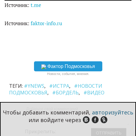
y
Источник:
t.me
V
Источник:
faktor-info.ru
i
d
Фактор Подмосковья
e
Новости, события, мнения.
ТЕГИ:
#YNEWS
#ИСТРА
#НОВОСТИ
o
ПОДМОСКОВЬЯ
#БОРДЕЛЬ
#ВИДЕО
Чтобы добавить комментарий,
авторизуйтесь
или войдите через
Прикрепить: