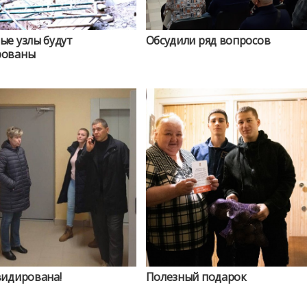
ые узлы будут
Обсудили ряд вопросов
рованы
видирована!
Полезный подарок