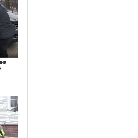
ния
е