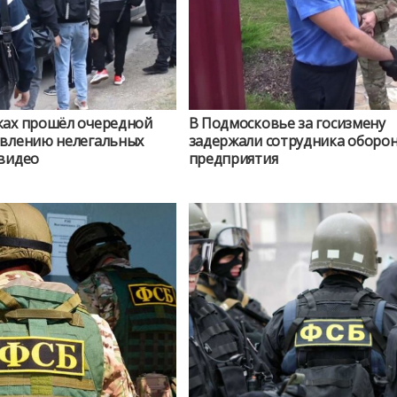
ках прошёл очередной
В Подмосковье за госизмену
явлению нелегальных
задержали сотрудника оборо
 видео
предприятия