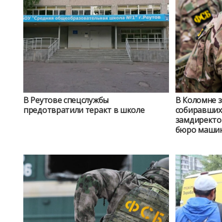
В Реутове спецслужбы
В Коломне 
предотвратили теракт в школе
собиравших
замдиректора конструкто
бюро машин