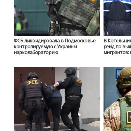
ФСБ ликвидировала в Подмосковье
В Котельни
контролируемую с Украины
рейд по вы
нарколабораторию
мигрантов: