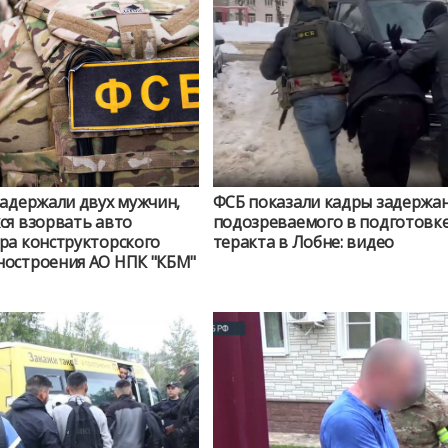
задержали двух мужчин,
ФСБ показали кадры задержа
ся взорвать авто
подозреваемого в подготовк
рского
теракта в Лобне: видео
остроения АО НПК "КБМ"