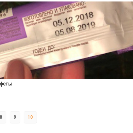
нфеты
8
9
10