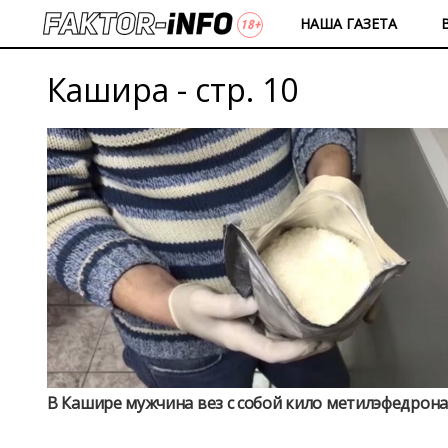
НАША ГАЗЕТА
Кашира - стр. 10
В Кашире мужчина вез с собой кило метилэфедрона