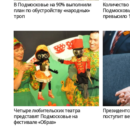
В Подмосковье на 90% выполнили
Количество
план по обустройству «народных»
Подмосковь
троп
превысило 
Четыре любительских театра
Президентск
представят Подмосковье на
поступит ве
фестивале «Образ»