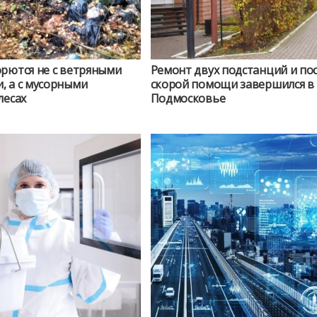
орются не с ветряными
Ремонт двух подстанций и по
, а с мусорными
скорой помощи завершился в
лесах
Подмосковье