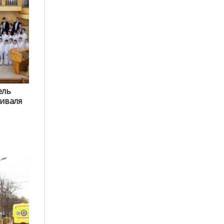
ель
тиваля