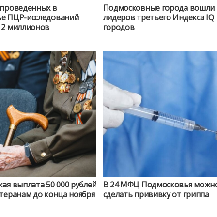
 проведенных в
Подмосковные города вошли 
е ПЦР-исследований
лидеров третьего Индекса IQ
12 миллионов
городов
ая выплата 50 000 рублей
В 24 МФЦ Подмосковья можн
теранам до конца ноября
сделать прививку от гриппа