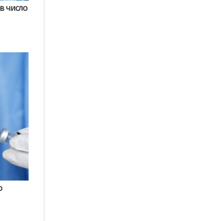
в число
о