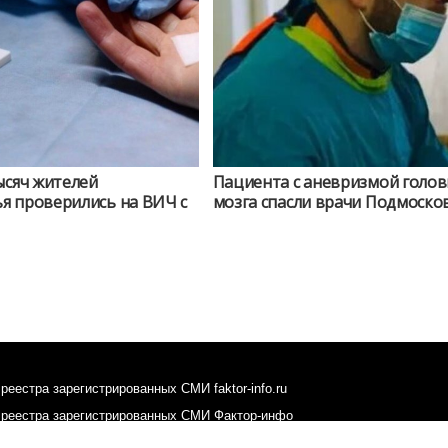
ысяч жителей
Пациента с аневризмой голов
я проверились на ВИЧ с
мозга спасли врачи Подмоско
реестра зарегистрированных СМИ faktor-info.ru
 реестра зарегистрированных СМИ Фактор-инфо