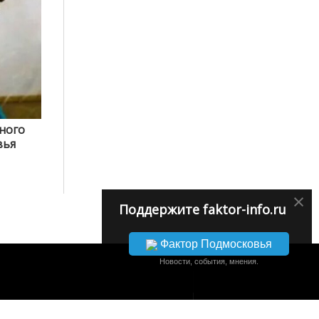
ного
вья
×
Поддержите faktor-info.ru
Фактор Подмосковья
Новости, события, мнения.