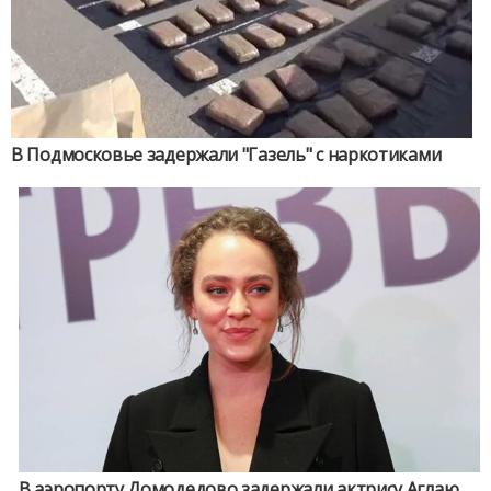
В Подмосковье задержали "Газель" с наркотиками
В аэропорту Домодедово задержали актрису Аглаю