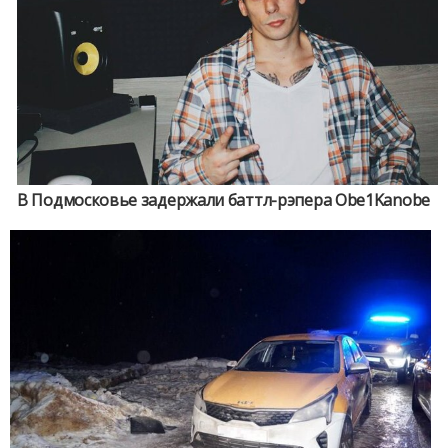
В Подмосковье задержали баттл-рэпера Obe1Kanobe