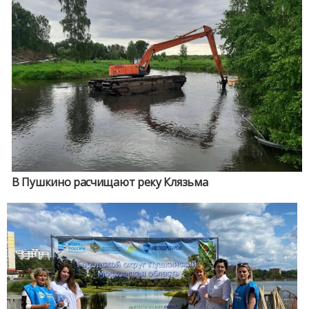
В Пушкино расчищают реку Клязьма