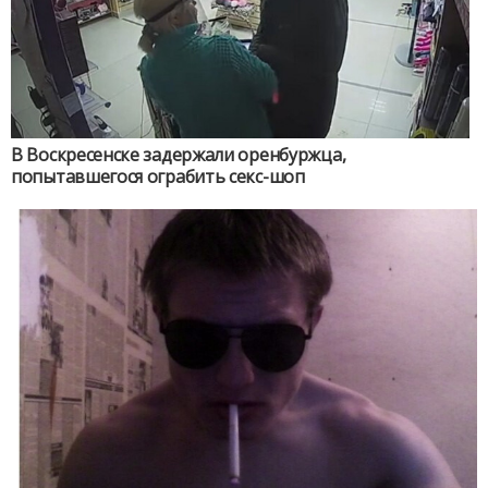
В Воскресенске задержали оренбуржца,
попытавшегося ограбить секс-шоп