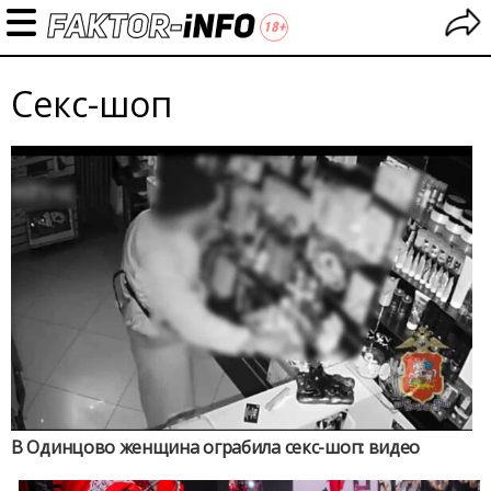
Секс-шоп
В Одинцово женщина ограбила секс-шоп: видео