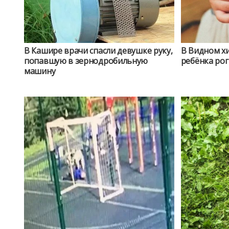
В Кашире врачи спасли девушке руку,
В Видном хи
попавшую в зернодробильную
ребёнка рог
машину