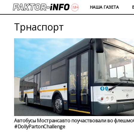
НАША ГАЗЕТА
Трнаспорт
Автобусы Мострансавто поучаствовали во флешмо
#DollyPartonChallenge