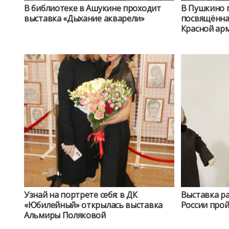
В библиотеке в Ашукине проходит
В Пушкино 
выставка «Дыхание акварели»
посвящённа
Красной ар
Узнай на портрете себя: в ДК
Выставка р
«Юбилейный» открылась выставка
России прой
Альмиры Поляковой