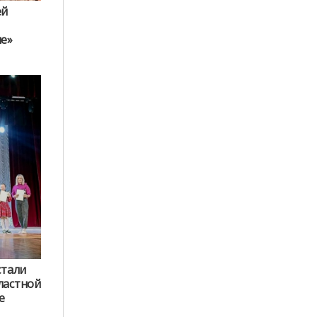
ей
ие»
стали
ластной
е