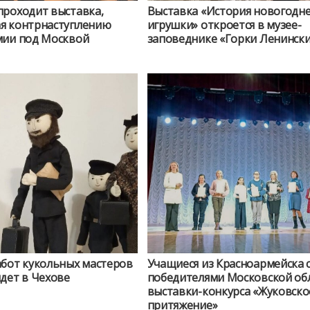
проходит выставка,
Выставка «История новогодн
я контрнаступлению
игрушки» откроется в музее-
мии под Москвой
заповеднике «Горки Ленинск
абот кукольных мастеров
Учащиеся из Красноармейска 
дет в Чехове
победителями Московской об
выставки-конкурса «Жуковско
притяжение»