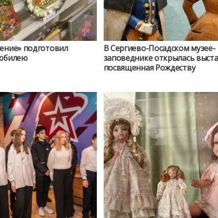
ление» подготовил
В Сергиево-Посадском музее-
 юбилею
заповеднике открылась выста
посвященная Рождеству