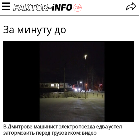
За минуту до
В Дмитрове машинист электропоезда едва успел
затормозить перед грузовиком: видео