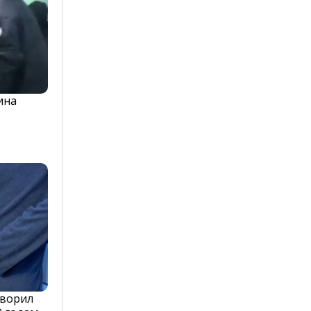
ина
оворил