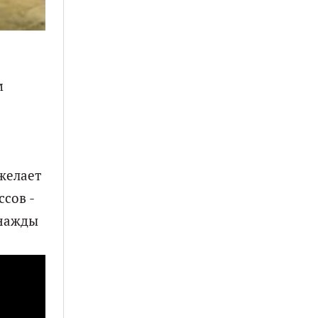
м
желает
сов -
днажды