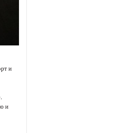
орт и
.
ю и