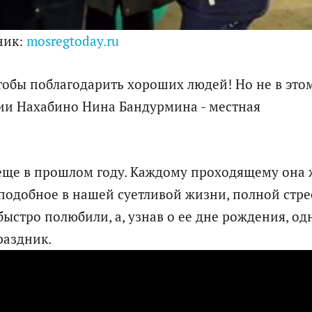
ник:
mosregtoday.ru
 чтобы поблагодарить хороших людей! Но не в это
ии Нахабино Нина Бандурмина - местная
еще в прошлом году. Каждому проходящему она 
подобное в нашей суетливой жизни, полной стрес
быстро полюбили, а, узнав о ее дне рождения, о
раздник.