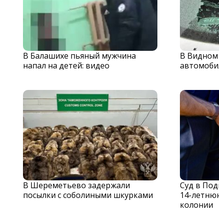
В Балашихе пьяный мужчина
В Видном
напал на детей: видео
автомоби
В Шереметьево задержали
Суд в По
посылки с соболиными шкурками
14-летню
колонии