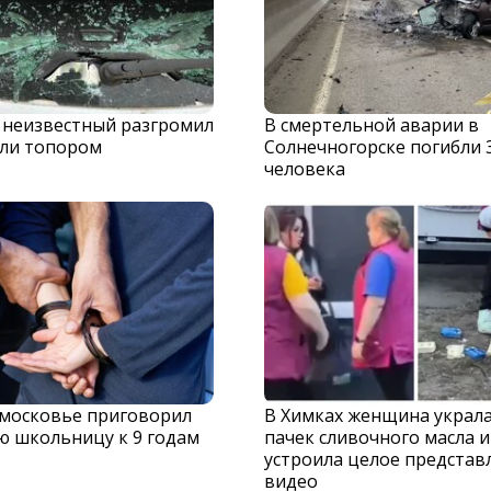
 неизвестный разгромил
В смертельной аварии в
ли топором
Солнечногорске погибли 
человека
дмосковье приговорил
В Химках женщина украла
ю школьницу к 9 годам
пачек сливочного масла и
устроила целое представ
видео