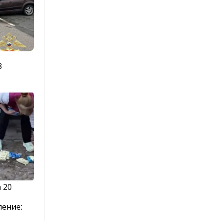
3
 20
ление: