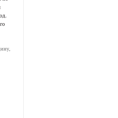
и
од.
го
ину,