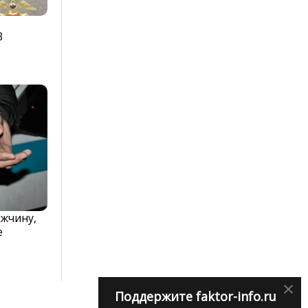
3
жчину,
е
×
Поддержите faktor-info.ru