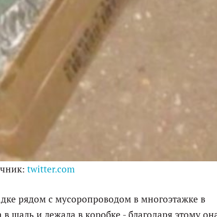
очник:
twitter.com
дке рядом с мусоропроводом в многоэтажке в
в шаль и лежала в коробке - благодаря этому он