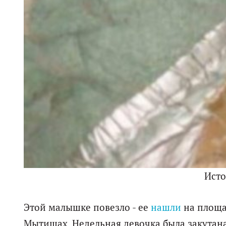
Ист
Этой малышке повезло - ее
нашли
на площа
Мытищах. Недельная девочка была закутана 