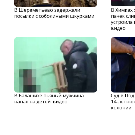
В Шереметьево задержали
В Химках
посылки с соболиными шкурками
пачек сли
устроила 
видео
В Балашихе пьяный мужчина
Суд в По
напал на детей: видео
14-летню
колонии