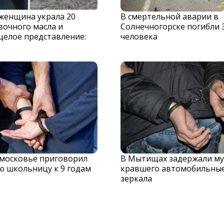
 женщина украла 20
В смертельной аварии в
вочного масла и
Солнечногорске погибли 
целое представление:
человека
дмосковье приговорил
В Мытищах задержали му
ю школьницу к 9 годам
кравшего автомобильны
зеркала