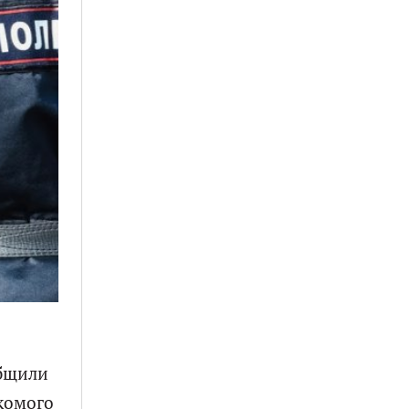
общили
комого