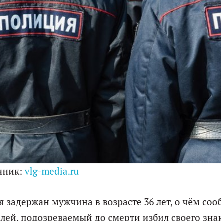
чник:
vlg-media.ru
задержан мужчина в возрасте 36 лет, о чём со
лей, подозреваемый до смерти избил своего зна