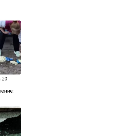
 20
ление: