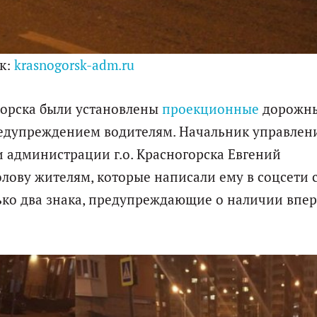
к:
krasnogorsk-adm.ru
орска были установлены
проекционные
дорожн
редупреждением водителям. Начальник управлен
и администрации г.о. Красногорска Евгений
олову жителям, которые написали ему в соцсети 
ько два знака, предупреждающие о наличии впе