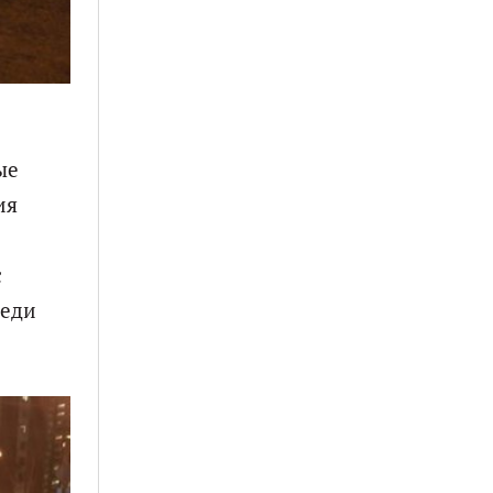
ые
ия
с
реди