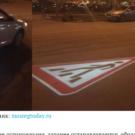
ник:
mosregtoday.ru
лее осторожными, заранее останавливаются, обр