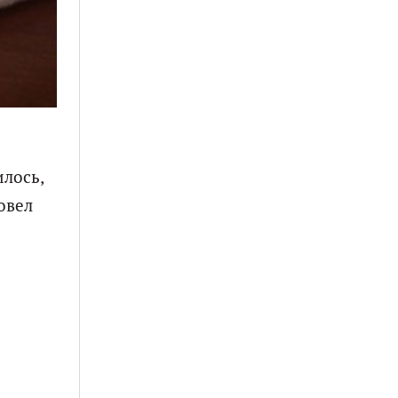
лось,
овел