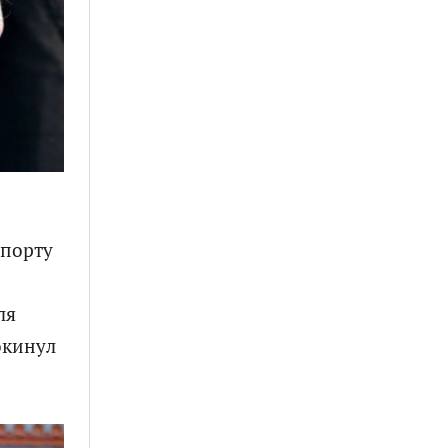
опорту
ля
окинул