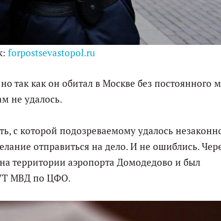
к:
forpostsevastopol.ru
но так как он обитал в Москве без постоянного м
ам не удалось.
ть, с которой подозреваемому удалось незаконн
елание отправиться на дело. И не ошиблись. Чер
 на территории аэропорта Домодедово и был
 УТ МВД по ЦФО.