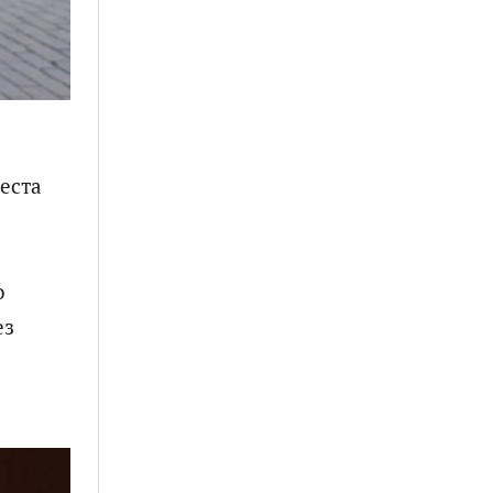
еста
о
ез