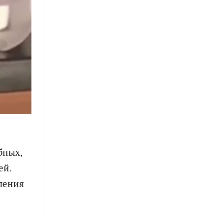
бных,
ей.
ления