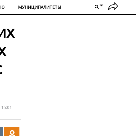
ИЮ
МУНИЦИПАЛИТЕТЫ
их
х
с
 15:01