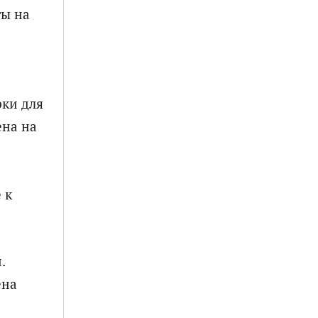
ки для
ена на
 к
.
ена