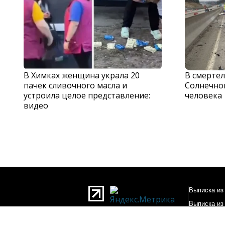
В Химках женщина украла 20
В смерте
пачек сливочного масла и
Солнечног
устроила целое представление:
человека
видео
Выписка из 
Выписка из
О редакции