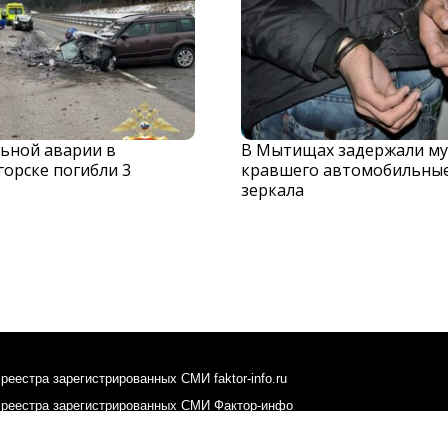
льной аварии в
В Мытищах задержали му
орске погибли 3
кравшего автомобильны
зеркала
реестра зарегистрированных СМИ faktor-info.ru
 реестра зарегистрированных СМИ Фактор-инфо