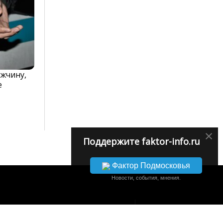
жчину,
е
×
Поддержите faktor-info.ru
Фактор Подмосковья
Новости, события, мнения.