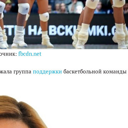
очник:
fbcdn.net
жала группа
поддержки
баскетбольной команды