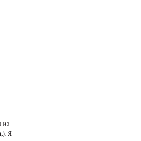
и из
). Я