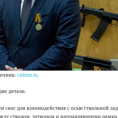
очник:
cniitm.ru
ве детали.
н скос для взаимодействия с осью ствольной за
жду стволом, затвором и направляющими рамки,