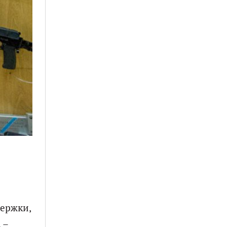
держки,
 –