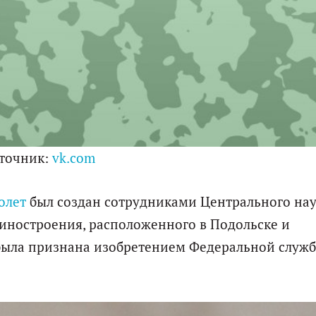
точник:
vk.com
олет
был создан сотрудниками Центрального на
иностроения, расположенного в Подольске и
 была признана изобретением Федеральной служ