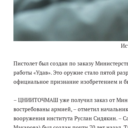
Ис
Пистолет был создан по заказу Министерст
работы «Удав». Это оружие стало пятой ра
официальное признание изобретением и б
– ЦНИИТОЧМАШ уже получил заказ от Мино
востребованы армией, – отметил начальник
вооружения института Руслан Сидякин. – 
Макарова) был создан почти 70 лет назад. Т