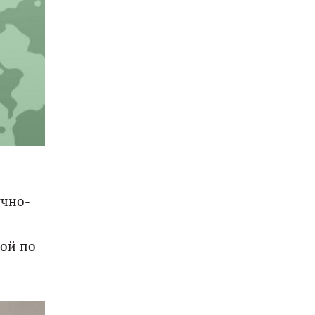
учно-
бой по