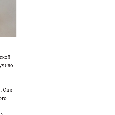
рской
лучило
. Они
ого
 А