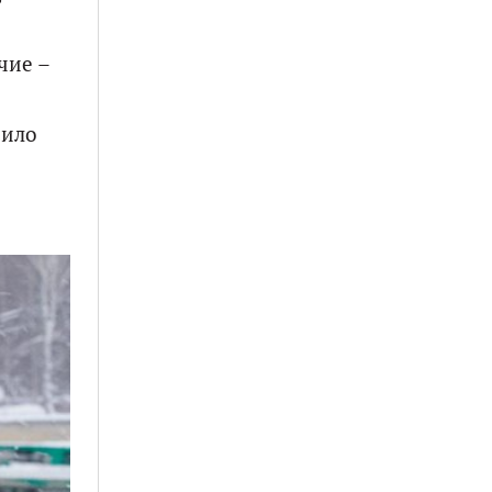
чие –
сило