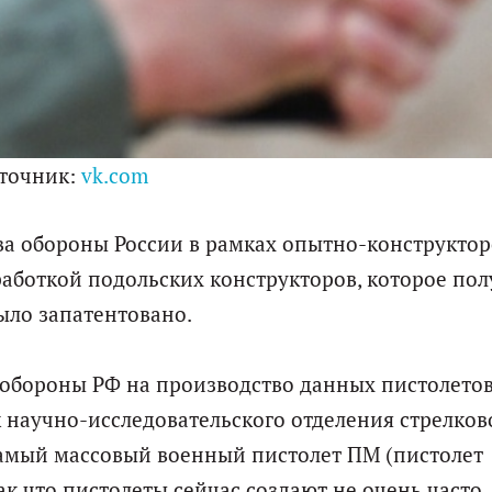
точник:
vk.com
ва обороны России в рамках опытно-конструкто
зработкой подольских конструкторов, которое по
ыло запатентовано.
бороны РФ на производство данных пистолетов
 научно-исследовательского отделения стрелков
Самый массовый военный пистолет ПМ (пистолет
ак что пистолеты сейчас создают не очень часто.