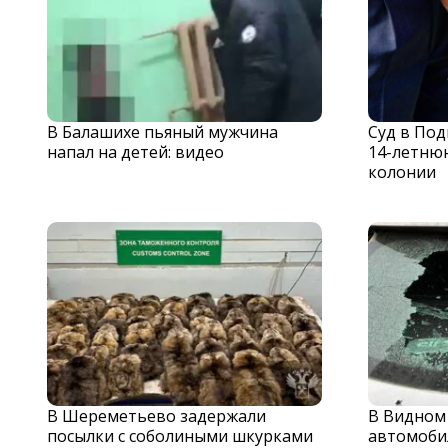
В Балашихе пьяный мужчина
Суд в По
напал на детей: видео
14-летню
колонии
В Шереметьево задержали
В Видном
посылки с соболиными шкурками
автомоби