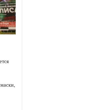
ется
 маски,