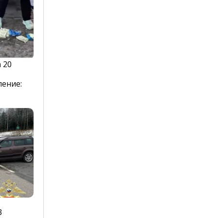
 20
ление:
3