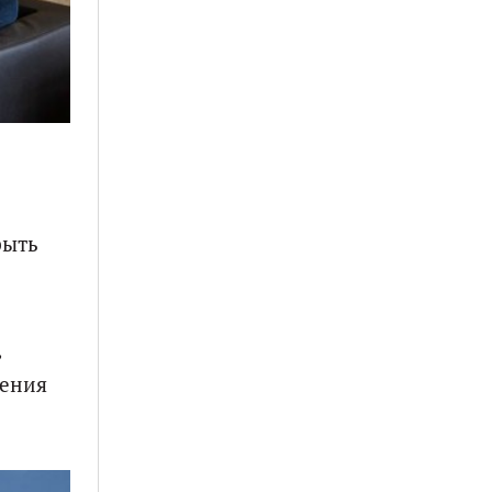
рыть
,
шения