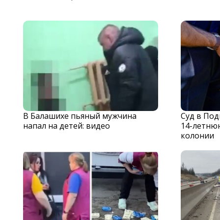
В Балашихе пьяный мужчина
Суд в По
напал на детей: видео
14-летню
колонии