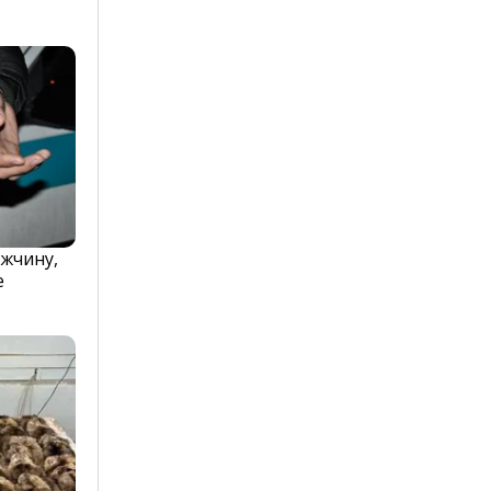
жчину,
е