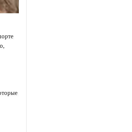
порте
о,
которые