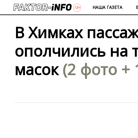
НАША ГАЗЕТА
В Химках пасса
ополчились на т
масок
(2 фото + 