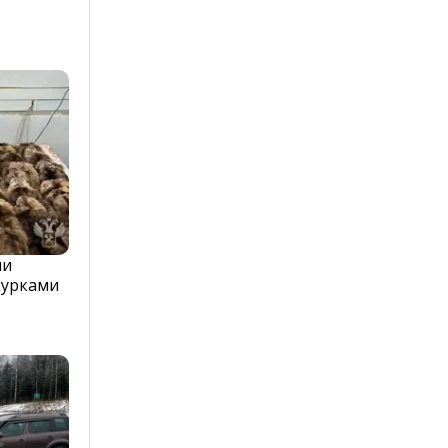
ли
курками