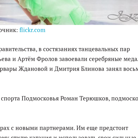
очник:
flickr.com
авительства, в состязаниях танцевальных пар
ева и Артём Фролов завоевали серебряные меда
Варвары Ждановой и Дмитрия Блинова занял вось
и спорта Подмосковья Роман Терюшков, подмоск
арах с новыми партнерами. Им еще предстоит
щему стилю катания и использовать свои сильные