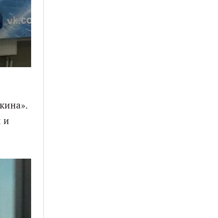
кина».
 и