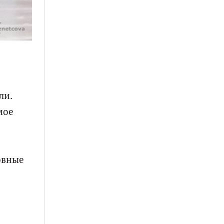
ли.
мое
овные