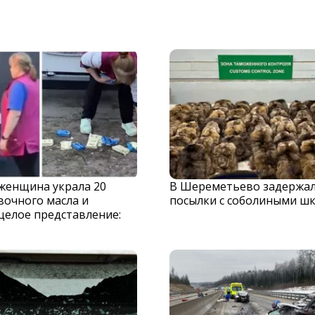
 женщина украла 20
В Шереметьево задержа
вочного масла и
посылки с соболиными ш
целое представление: