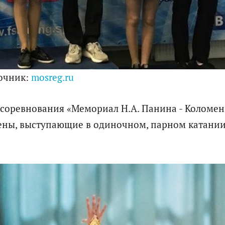
очник:
mosreg.ru
 соревнования «Мемориал Н.А. Панина - Коломен
ены, выступающие в одиночном, парном катании