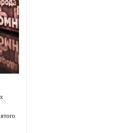
ях
пятого