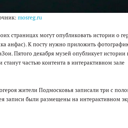
очник:
mosreg.ru
воих страницах могут опубликовать истории о ге
мка анфас). К посту нужно приложить фотографи
аЗои. Пятого декабря музей опубликует истории 
 станут частью контента в интерактивном зале
рогероя жители Подмосковья записали три с пол
зея записи были размещены на интерактивном эк