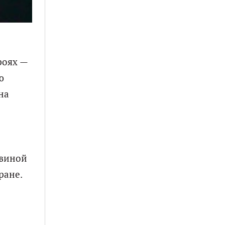
роях —
ю
на
овиной
ране.