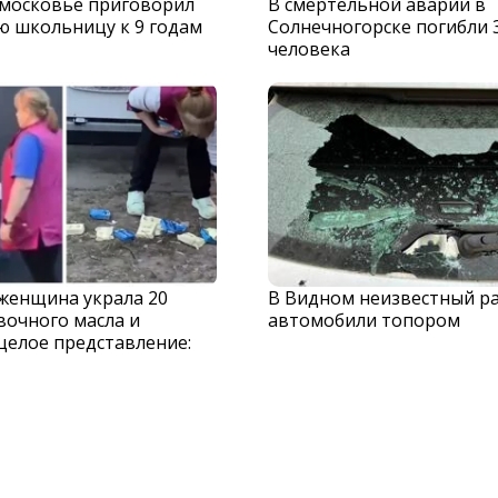
дмосковье приговорил
В смертельной аварии в
ю школьницу к 9 годам
Солнечногорске погибли 
человека
 женщина украла 20
В Видном неизвестный р
вочного масла и
автомобили топором
целое представление: