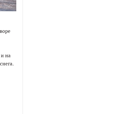
дворе
 и на
снега.