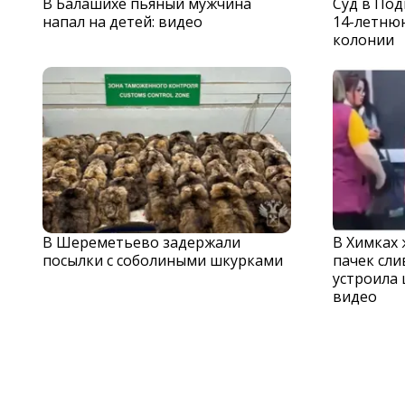
В Балашихе пьяный мужчина
Суд в По
напал на детей: видео
14-летню
колонии
В Шереметьево задержали
В Химках
посылки с соболиными шкурками
пачек сли
устроила 
видео