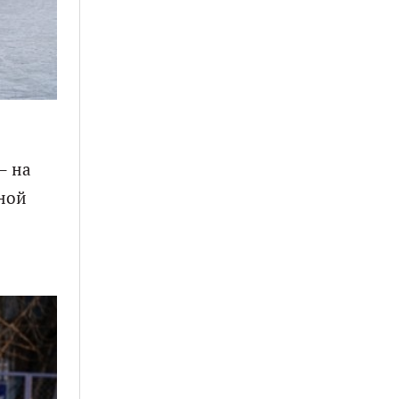
— на
рной