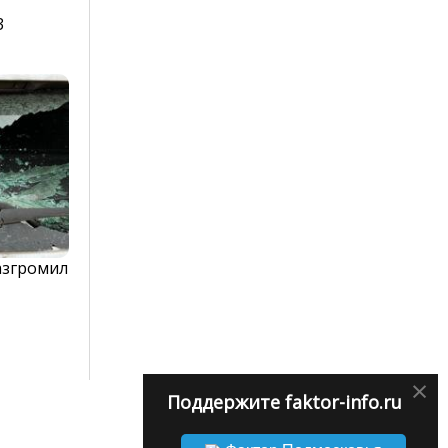
3
азгромил
×
Поддержите faktor-info.ru