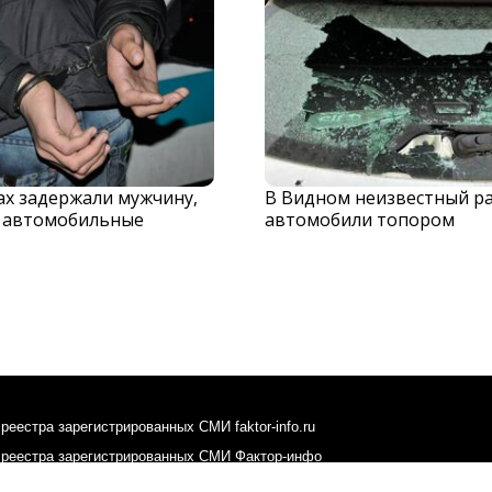
х задержали мужчину,
В Видном неизвестный р
 автомобильные
автомобили топором
реестра зарегистрированных СМИ faktor-info.ru
 реестра зарегистрированных СМИ Фактор-инфо