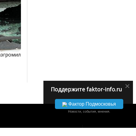
азгромил
×
Поддержите faktor-info.ru
Фактор Подмосковья
Новости, события, мнения.