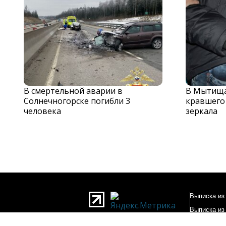
В смертельной аварии в
В Мытища
Солнечногорске погибли 3
кравшего
человека
зеркала
Выписка из 
Выписка из
О редакции