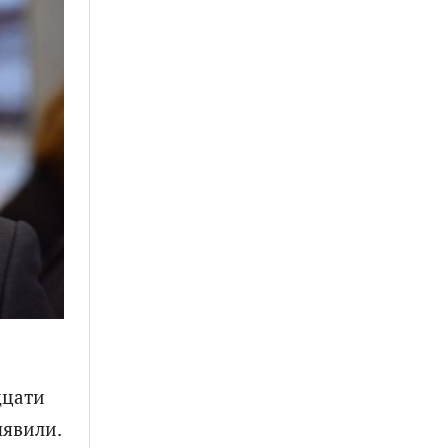
дцати
ыявили.