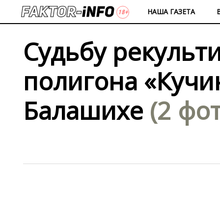
НАША ГАЗЕТА
Судьбу рекульт
полигона «Кучи
Балашихе
(2 фо