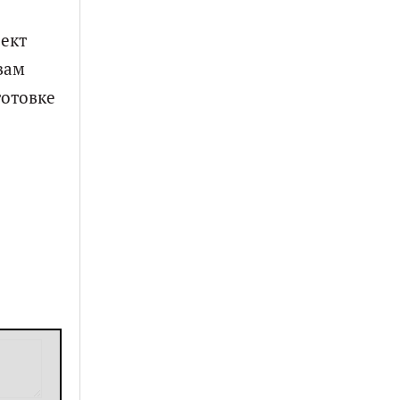
оект
вам
отовке