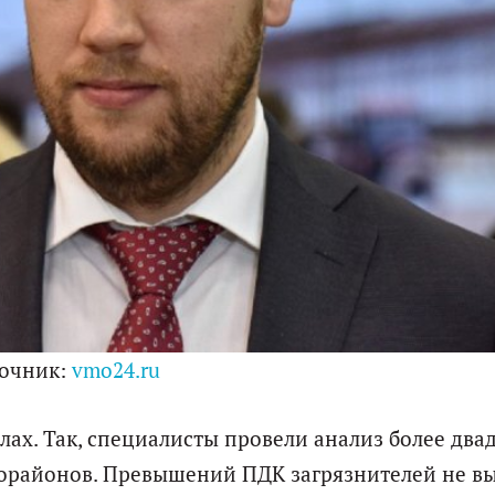
очник:
vmo24.ru
лах. Так, специалисты провели анализ более два
рорайонов. Превышений ПДК загрязнителей не в