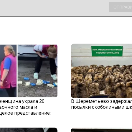
 женщина украла 20
В Шереметьево задержа
вочного масла и
посылки с соболиными ш
целое представление: