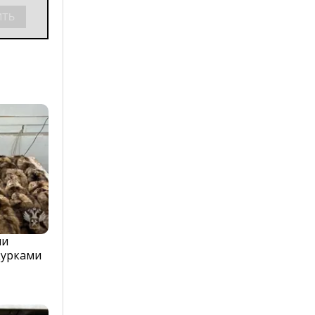
ли
курками