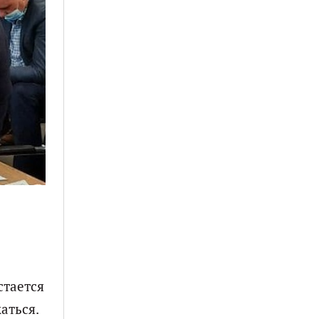
стается
аться.