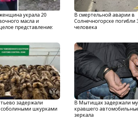
 женщина украла 20
В смертельной аварии в
вочного масла и
Солнечногорске погибли 
целое представление:
человека
тьево задержали
В Мытищах задержали му
с соболиными шкурками
кравшего автомобильны
зеркала