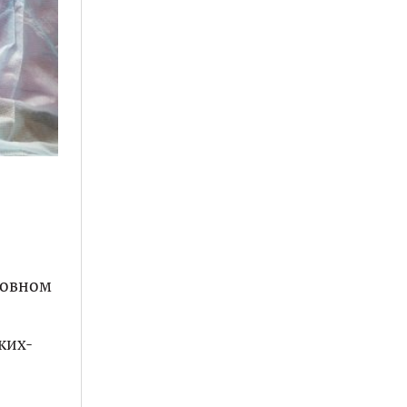
ловном
ких-