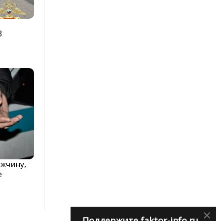
3
жчину,
е
×
Поддержите faktor-info.ru