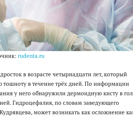
очник:
rudenta.ru
росток в возрасте четырнадцати лет, который
ю тошноту в течение трёх дней. По информации
ования у него обнаружили дермоидную кисту в го
ией. Гидроцефалия, по словам заведующего
удрявцева, может возникать как осложнение ка