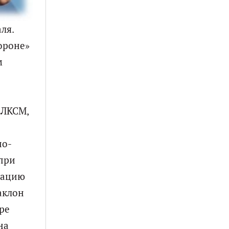
ля.
ороне»
м
ВЛКСМ,
но-
 при
рацию
аклон
ре
на