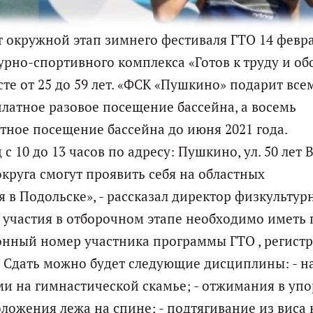
 окружной этап зимнего фестиваля ГТО 14 февра
рно-спортивного комплекса «Готов к труду и об
те от 25 до 59 лет. «ФСК «Пушкино» подарит все
латное разовое посещение бассейна, а восемь
ное посещение бассейна до июня 2021 года.
 10 до 13 часов по адресу: Пушкино, ул. 50 лет 
круга смогут проявить себя на областных
 в Подольске», - рассказал директор физкультур
 участия в отборочном этапе необходимо иметь
онный номер участника программы ГТО , регист
. Сдать можно будет следующие дисциплины: - н
и на гимнастической скамье; - отжимания в упо
ложения лежа на спине; - подтягивание из виса 