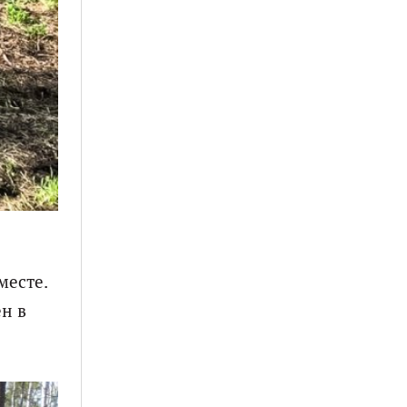
месте.
н в