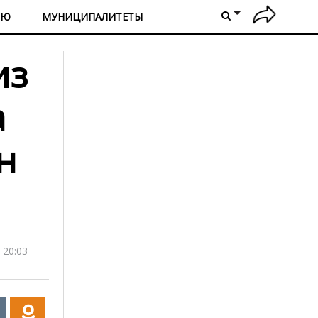
ИЮ
МУНИЦИПАЛИТЕТЫ
из
а
н
 20:03