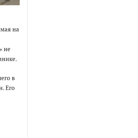
 мая на
» не
инике.
его в
. Его