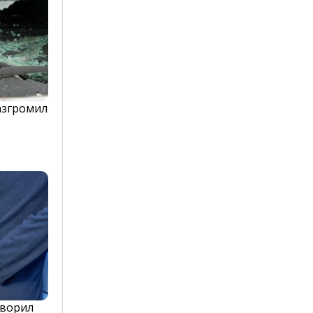
азгромил
оворил