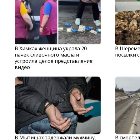
В Химках женщина украла 20
В Шереме
пачек сливочного масла и
посылки 
устроила целое представление:
видео
В Мытищах задержали мужчину,
В смерте