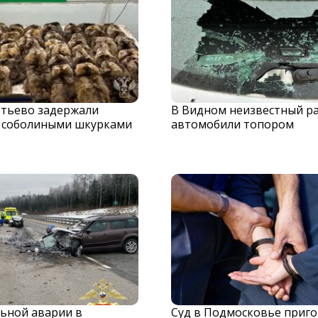
тьево задержали
В Видном неизвестный р
с соболиными шкурками
автомобили топором
льной аварии в
Суд в Подмосковье приг