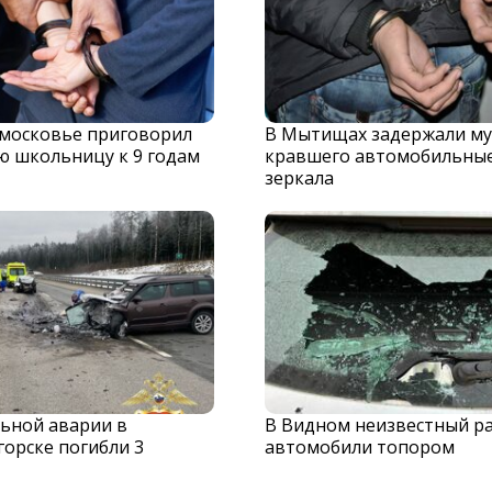
дмосковье приговорил
В Мытищах задержали му
ю школьницу к 9 годам
кравшего автомобильны
зеркала
льной аварии в
В Видном неизвестный р
орске погибли 3
автомобили топором