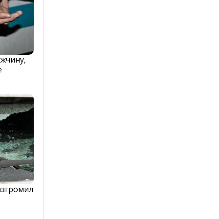
жчину,
е
азгромил