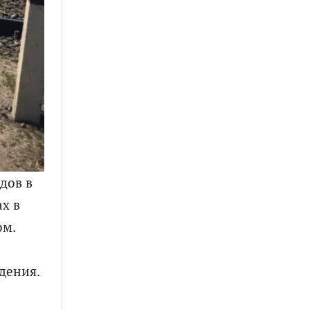
дов в
х в
ом.
дения.