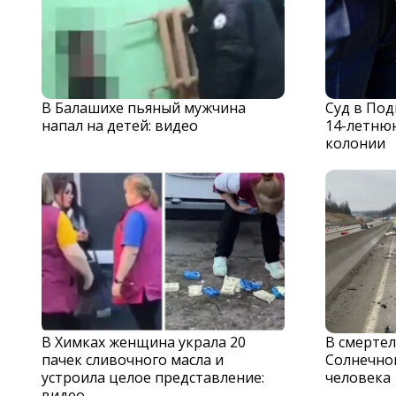
В Балашихе пьяный мужчина
Суд в По
напал на детей: видео
14-летню
колонии
В Химках женщина украла 20
В смерте
пачек сливочного масла и
Солнечног
устроила целое представление:
человека
видео