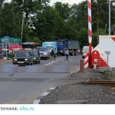
точник:
ohu.ru