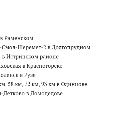
 в Раменском
сс-Смол-Шеремет-2 в Долгопрудном
о в Истринском районе
аховская в Красногорске
оленск в Рузе
км, 58 км, 72 км, 93 км в Одинцове
ды-Детково в Домодедове.