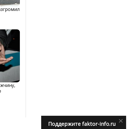
азгромил
жчину,
е
×
Поддержите faktor-info.ru