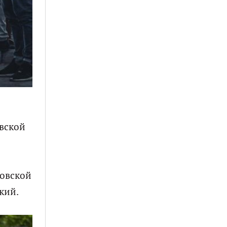
овской
товской
кий.