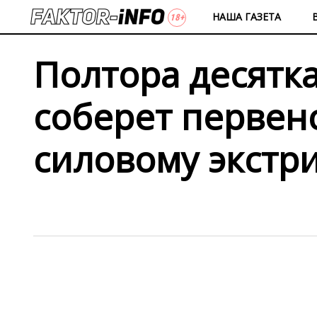
НАША ГАЗЕТА
Полтора десятк
соберет первен
силовому экстр