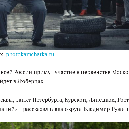
к:
photokamchatka.ru
 всей России примут участие в первенстве Моск
йдет в Люберцах.
квы, Санкт-Петербурга, Курской, Липецкой, Рос
таний», - рассказал глава округа Владимир Ружиц