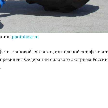
чник:
photohost.ru
ете, становой тяге авто, гантельной эстафете и т
 президент Федерации силового экстрима России
.