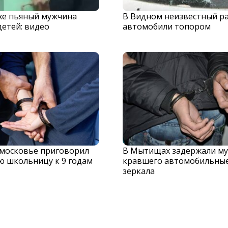
хе пьяный мужчина
В Видном неизвестный р
детей: видео
автомобили топором
дмосковье приговорил
В Мытищах задержали му
ю школьницу к 9 годам
кравшего автомобильны
зеркала