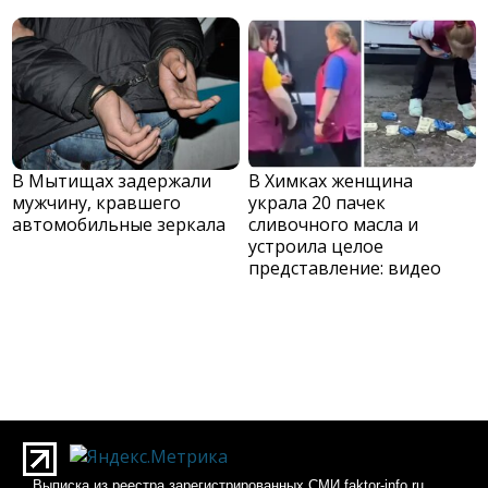
В Мытищах задержали
В Химках женщина
мужчину, кравшего
украла 20 пачек
автомобильные зеркала
сливочного масла и
устроила целое
представление: видео
Выписка из реестра зарегистрированных СМИ faktor-info.ru