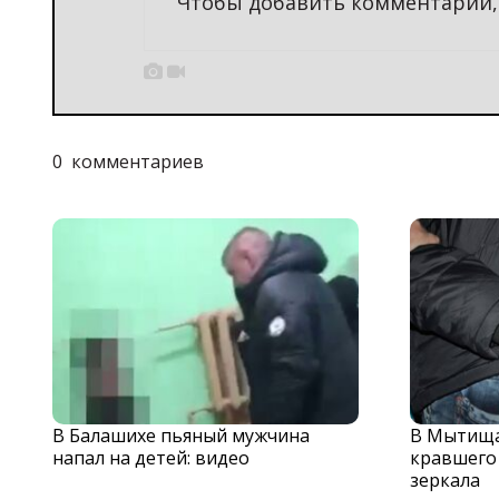
Чтобы добавить комментарий


0
комментариев
В Балашихе пьяный мужчина
В Мытища
напал на детей: видео
кравшего
зеркала