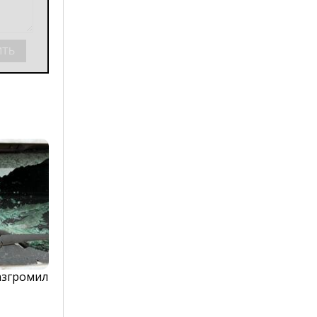
азгромил