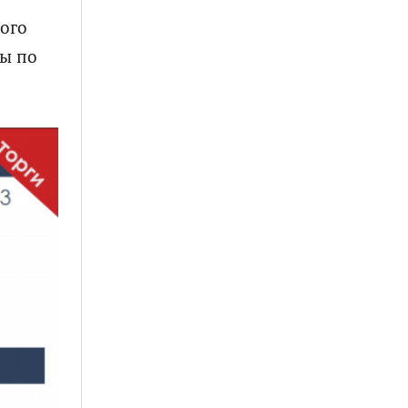
ного
ды по