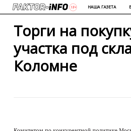
НАША ГАЗЕТА
Торги на покуп
участка под скл
Коломне
Комитетом по конкурентной политике Мос