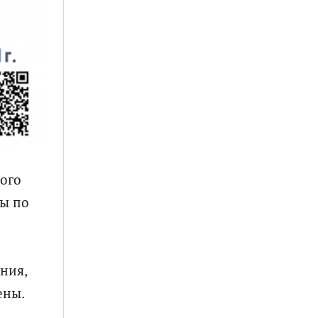
ного
ды по
ния,
ены.