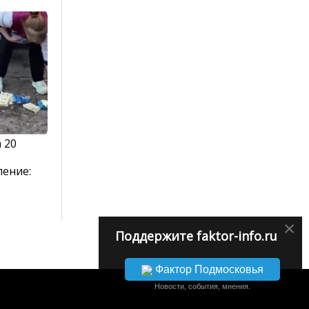
 20
ление:
×
Поддержите faktor-info.ru
Фактор Подмосковья
Новости, события, мнения.