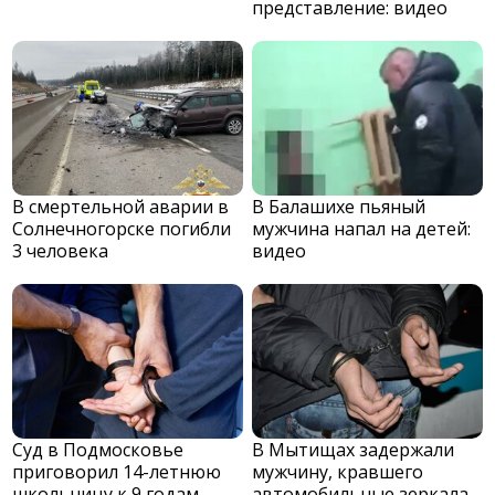
представление: видео
В смертельной аварии в
В Балашихе пьяный
Солнечногорске погибли
мужчина напал на детей:
3 человека
видео
Суд в Подмосковье
В Мытищах задержали
приговорил 14-летнюю
мужчину, кравшего
школьницу к 9 годам
автомобильные зеркала