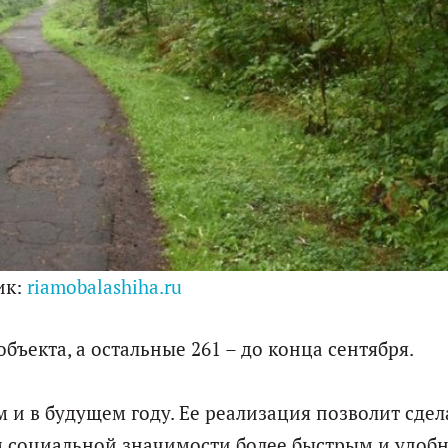
ик:
riamobalashiha.ru
бъекта, а остальные 261 – до конца сентября.
и в будущем году. Ее реализация позволит сдел
м социальной значимости более быстрым и удобн