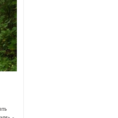
ать
ым», -