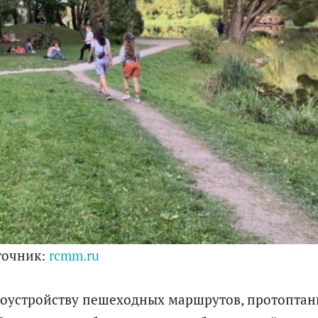
точник:
rcmm.ru
агоустройству пешеходных маршрутов, протопта